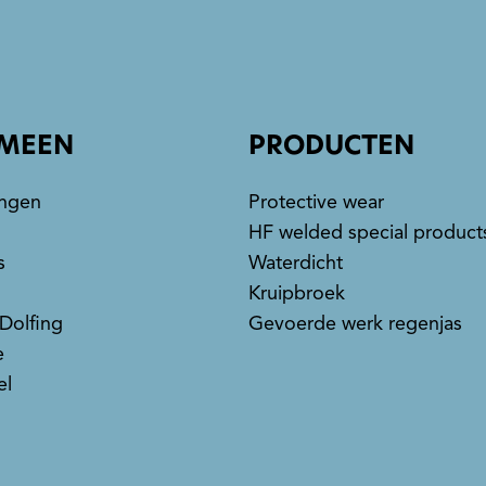
MEEN
PRODUCTEN
ngen
Protective wear
HF welded special product
s
Waterdicht
Kruipbroek
 Dolfing
Gevoerde werk regenjas
e
el