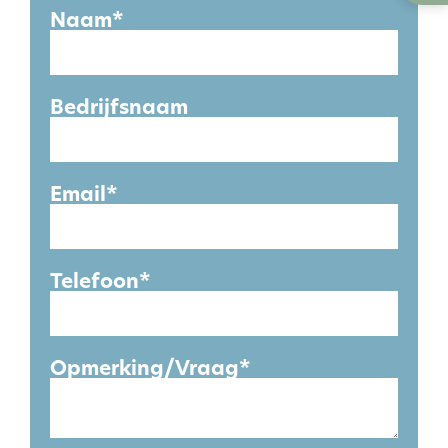
Naam*
Bedrijfsnaam
Email*
Telefoon*
Opmerking/Vraag*