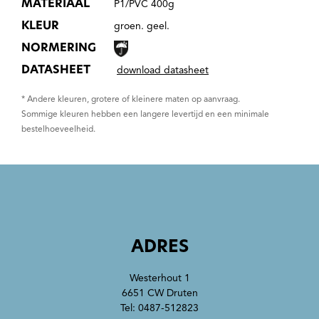
MATERIAAL
P1/PVC 400g
KLEUR
groen. geel.
NORMERING
DATASHEET
download datasheet
* Andere kleuren, grotere of kleinere maten op aanvraag.
Sommige kleuren hebben een langere levertijd en een minimale
bestelhoeveelheid.
ADRES
Westerhout 1
6651 CW Druten
Tel:
0487-512823