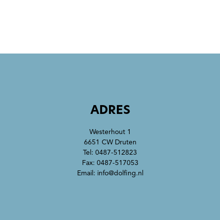
ADRES
Westerhout 1
6651 CW Druten
Tel:
0487-512823
Fax: 0487-517053
Email:
info@dolfing.nl