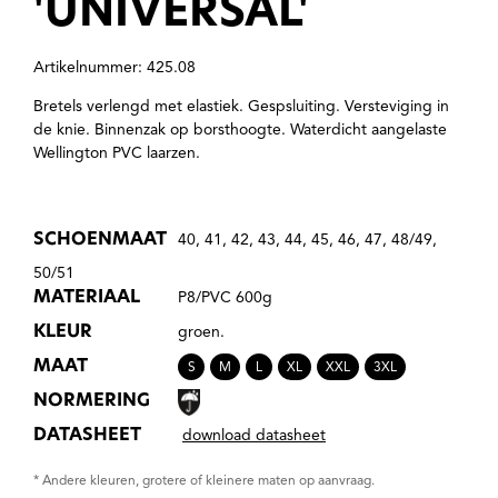
'UNIVERSAL'
Artikelnummer: 425.08
Bretels verlengd met elastiek. Gespsluiting. Versteviging in
de knie. Binnenzak op borsthoogte. Waterdicht aangelaste
Wellington PVC laarzen.
SCHOENMAAT
40, 41, 42, 43, 44, 45, 46, 47, 48/49,
50/51
MATERIAAL
P8/PVC 600g
KLEUR
groen.
MAAT
S
M
L
XL
XXL
3XL
NORMERING
DATASHEET
download datasheet
* Andere kleuren, grotere of kleinere maten op aanvraag.